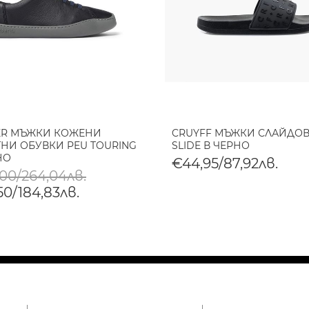
ER МЪЖКИ КОЖЕНИ
CRUYFF МЪЖКИ СЛАЙДОВ
НИ ОБУВКИ PEU TOURING
SLIDE В ЧЕРНО
НО
€44,95/87,92лв.
,00/264,04лв.
50/184,83лв.