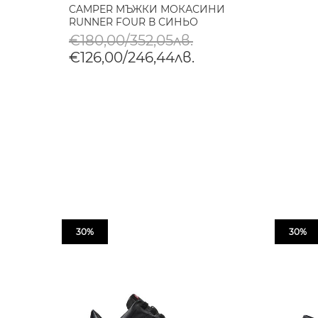
CAMPER МЪЖКИ МОКАСИНИ
RUNNER FOUR В СИНЬО
€180,00/352,05лв.
€126,00/246,44лв.
30%
30%