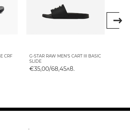
Е CRF
G-STAR RAW MEN'S CART III BASIC
G-STA
SLIDE
TONAL
€35,00/68,45лв.
€35,