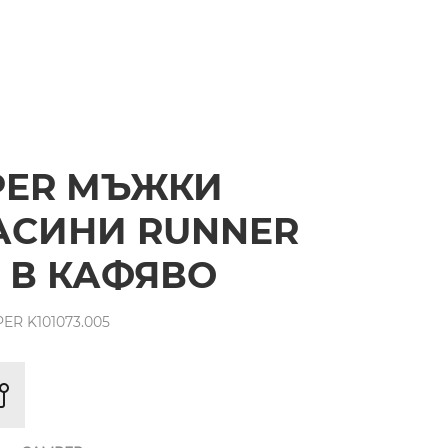
PER МЪЖКИ
АСИНИ RUNNER
 В КАФЯВО
R K101073.005