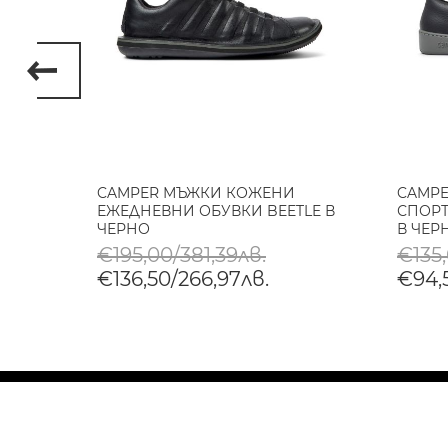
НИ
CAMPER МЪЖКИ КОЖЕНИ
CAMP
P В
ЕЖЕДНЕВНИ ОБУВКИ BEETLE В
СПОРТ
ЧЕРНО
В ЧЕР
€195,00/381,39лв.
€135
€136,50/266,97лв.
€94,