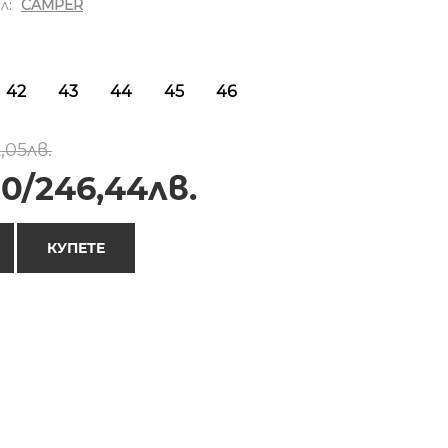
л:
CAMPER
42
43
44
45
46
,05лв.
00/246,44лв.
КУПЕТЕ