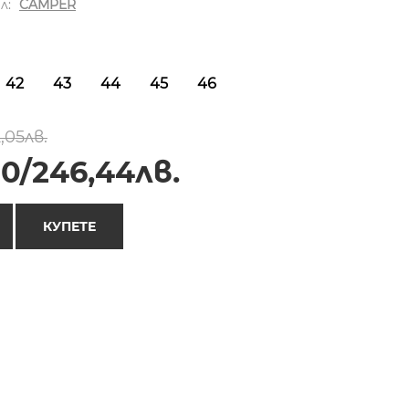
л:
CAMPER
42
43
44
45
46
,05лв.
00/246,44лв.
КУПЕТЕ