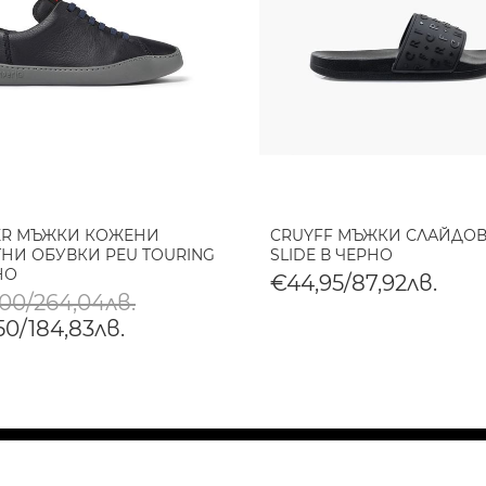
ER МЪЖКИ КОЖЕНИ
CRUYFF МЪЖКИ СЛАЙДОВ
НИ ОБУВКИ PEU TOURING
SLIDE В ЧЕРНО
НО
€44,95/87,92лв.
,00/264,04лв.
50/184,83лв.