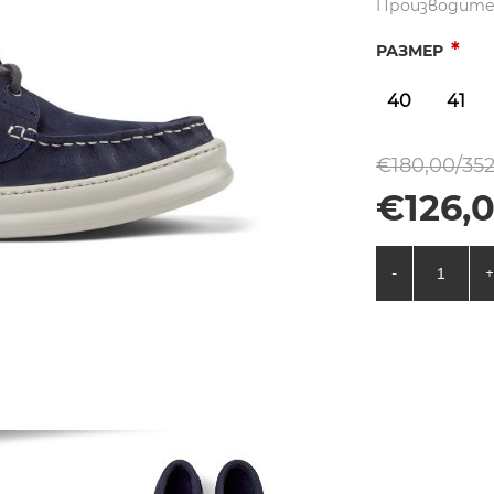
Производите
*
РАЗМЕР
40
41
€180,00/352
€126,
-
+