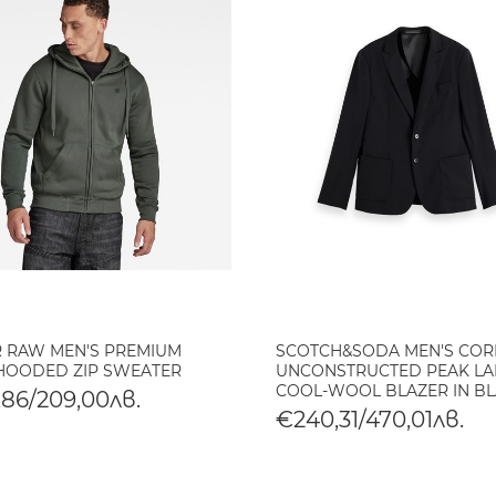
R RAW MEN'S PREMIUM
SCOTCH&SODA MEN'S CORE
HOODED ZIP SWEATER
UNCONSTRUCTED PEAK LA
COOL-WOOL BLAZER IN B
,86/209,00лв.
€240,31/470,01лв.