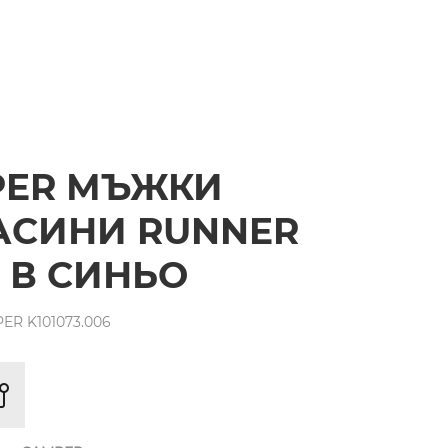
PER МЪЖКИ
АСИНИ RUNNER
 В СИНЬО
R K101073.006