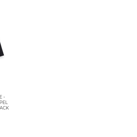
 -
PEL
LACK