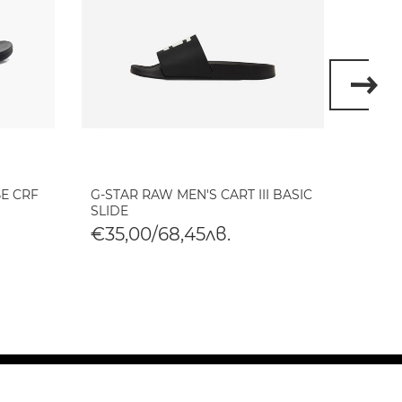
Е CRF
G-STAR RAW MEN'S CART III BASIC
G-STA
SLIDE
TONAL
€35,00/68,45лв.
€35,