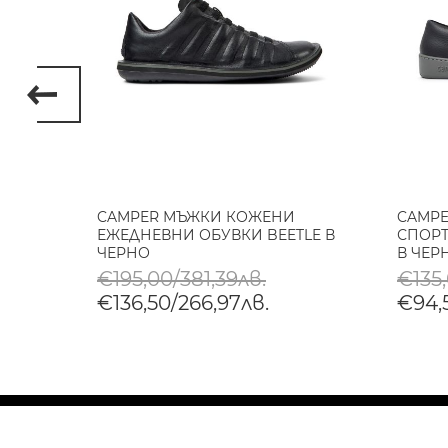
НИ
CAMPER МЪЖКИ КОЖЕНИ
CAMP
P В
ЕЖЕДНЕВНИ ОБУВКИ BEETLE В
СПОРТ
ЧЕРНО
В ЧЕР
€195,00/381,39лв.
€135
€136,50/266,97лв.
€94,