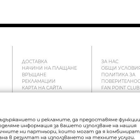
ДОСТАВКА
ЗА НАС
НАЧИНИ НА ПЛАЩАНЕ
ОБЩИ УСЛОВИ
ВРЪЩАНЕ
ПОЛИТИКА ЗА
РЕКЛАМАЦИИ
ПОВЕРИТЕЛНОС
КАРТА НА САЙТА
FAN POINT CLUB
КОНТАКТИ
МАГАЗИНИ
 съдържанието и рекламите, да предоставяме функци
Споделяме информация за вашето използване на нашия
РАВА ЗАПАЗЕНИ.
тичните ни партньори, които могат да я комбинират
ана в резултат на използването на техните услуги.
P