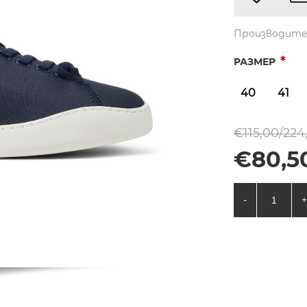
Производите
*
РАЗМЕР
40
41
€115,00/224
€80,50
-
+