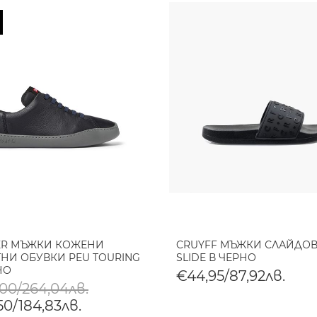
ER МЪЖКИ КОЖЕНИ
CRUYFF МЪЖКИ СЛАЙДОВ
НИ ОБУВКИ PEU TOURING
SLIDE В ЧЕРНО
НО
€44,95/87,92лв.
,00/264,04лв.
50/184,83лв.