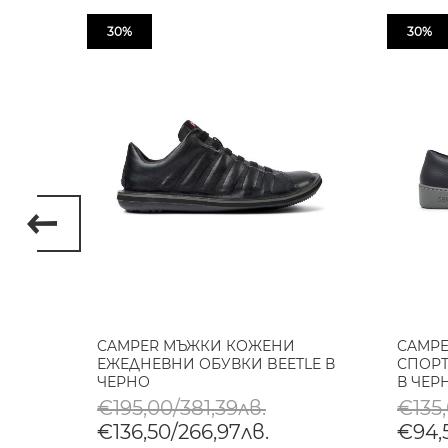
30%
30%
НИ
CAMPER МЪЖКИ КОЖЕНИ
CAMP
P В
ЕЖЕДНЕВНИ ОБУВКИ BEETLE В
СПОРТ
ЧЕРНО
В ЧЕР
€195,00/381,39лв.
€135
€136,50/266,97лв.
€94,