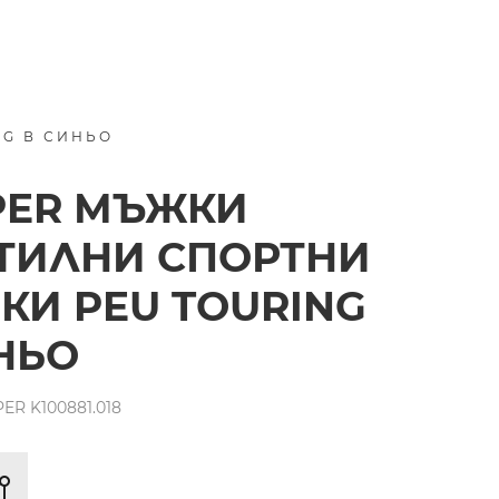
NG В СИНЬО
PER МЪЖКИ
ТИЛНИ СПОРТНИ
КИ PEU TOURING
НЬО
R K100881.018