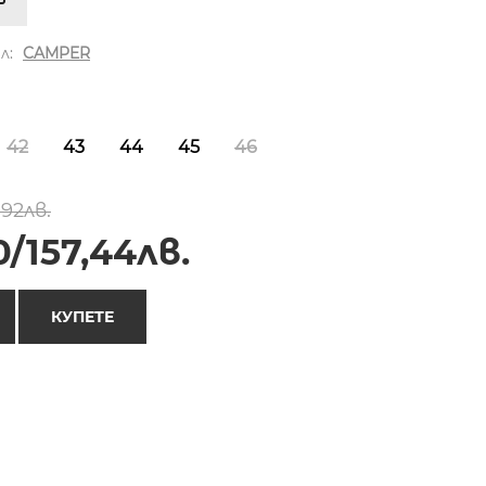
л:
CAMPER
42
43
44
45
46
,92лв.
/157,44лв.
КУПЕТЕ