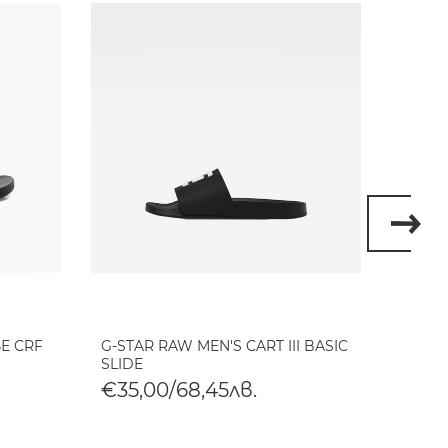
Е CRF
G-STAR RAW MEN'S CART III BASIC
G-STA
SLIDE
TONAL
€35,00/68,45лв.
€35,