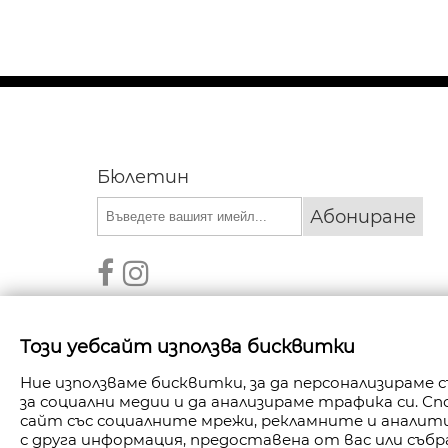
Бюлетин
Абониране
Този уебсайт използва бисквитки
Ние използваме бисквитки, за да персонализираме
за социални медии и да анализираме трафика си. 
АВТОРСКИ ПРАВА © 2026 FANPOINT. ВСИЧКИ П
сайт със социалните мрежи, рекламните и анали
с друга информация, предоставена от вас или събр
СЪЗДАДЕНО ОТ NAVTECH GROU