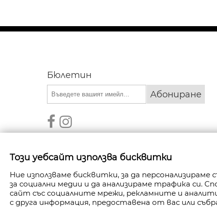
Бюлетин
Абониране
Този уебсайт използва бисквитки
Ние използваме бисквитки, за да персонализираме
за социални медии и да анализираме трафика си. 
АВТОРСКИ ПРАВА © 2026 FANPOINT. ВСИЧКИ П
сайт със социалните мрежи, рекламните и анали
с друга информация, предоставена от вас или събр
СЪЗДАДЕНО ОТ NAVTECH GROU