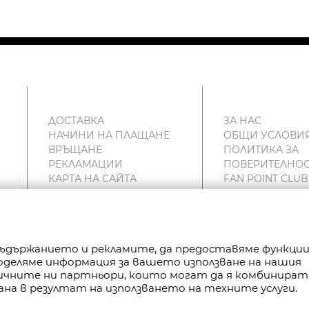
ДОСТАВКА
ЗА НАС
НАЧИНИ НА ПЛАЩАНЕ
ОБЩИ УСЛОВИ
ВРЪЩАНЕ
ПОЛИТИКА ЗА
РЕКЛАМАЦИИ
ПОВЕРИТЕЛНОС
КАРТА НА САЙТА
FAN POINT CLUB
КОНТАКТИ
МАГАЗИНИ
 съдържанието и рекламите, да предоставяме функци
Споделяме информация за вашето използване на нашия
РАВА ЗАПАЗЕНИ.
тичните ни партньори, които могат да я комбинират
ана в резултат на използването на техните услуги.
P