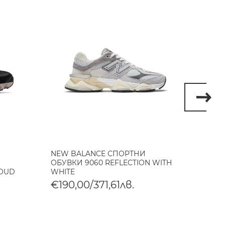
NEW BALANCE СПОРТНИ
NEW B
H
ОБУВКИ 9060 REFLECTION WITH
€190
LOUD
WHITE
€190,00/371,61лв.