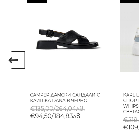
АЛИ
CAMPER ДАМСКИ САНДАЛИ С
KARL 
КАИШКА DANA В ЧЕРНО
СПОРТ
WHIPS
€135,00/264,04лв.
СВЕТ
€94,50/184,83лв.
€219,
€109,