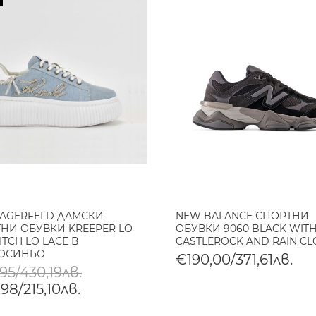
LAGERFELD ДАМСКИ
NEW BALANCE СПОРТНИ
НИ ОБУВКИ KREEPER LO
ОБУВКИ 9060 BLACK WIT
ITCH LO LACE В
CASTLEROCK AND RAIN C
ЛОСИНЬО
€190,00/371,61лв.
95/430,19лв.
98/215,10лв.