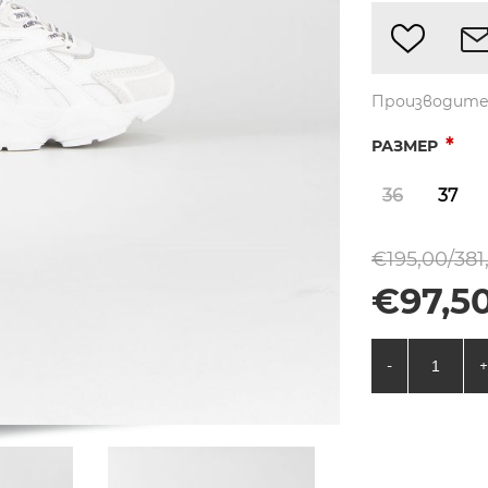
Производите
*
РАЗМЕР
36
37
€195,00/381
€97,50
-
+