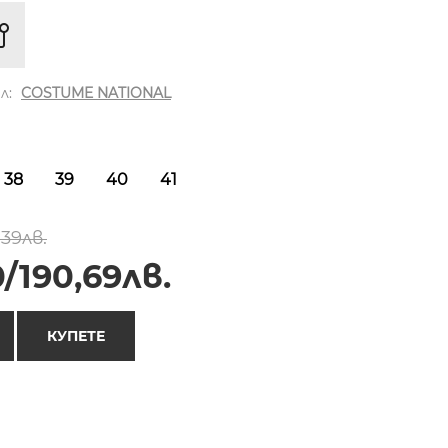
л:
COSTUME NATIONAL
38
39
40
41
,39лв.
/190,69лв.
КУПЕТЕ