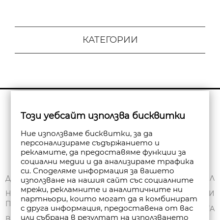
КАТЕГОРИИ
Бюлетин
Този уебсайт използва бисквитки
Абониране
Ние използваме бисквитки, за да
персонализираме съдържанието и
рекламите, да предоставяме функции за
социални медии и да анализираме трафика
си. Споделяме информация за вашето
ЗА НАС
ДОСТАВКА
МОЯТ ПРОФИЛ
използване на нашия сайт със социалните
мрежи, рекламните и аналитичните ни
ОБЩИ УСЛОВИЯ
НАЧИНИ НА
ПОРЪЧКИ
партньори, които могат да я комбинират
ПЛАЩАНЕ
ПОЛИТИКА ЗА
с друга информация, предоставена от вас
ЧАНТА
или събрана в резултат на използването
ПОВЕРИТЕЛНОСТ
ВРЪЩАНЕ