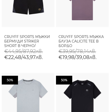
CRUYFF SPORTS МЪЖКИ
CRUYFF SPORTS МЪЖКА
БЕРМУДИ STRIKER
БЛУЗА CALICITE TEE В
SHORT В ЧЕРНО/
БОРДО
ЗЛАТИСТО
€44,95/87,92лв.
€39,95/78,14лв.
€22,48/43,97лв.
€19,98/39,08лв.
50%
50%