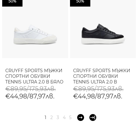
50%
50%
CRUYFF SPORTS МЪЖКИ
CRUYFF SPORTS МЪЖКИ
СПОРТНИ ОБУВКИ
СПОРТНИ ОБУВКИ
TENNIS ULTRA 2.0 В БЯЛО
TENNIS ULTRA 2.0 В
ЧЕРНО
€89,95/175,93лв.
€89,95/175,93лв.
€44,98/87,97лв.
€44,98/87,97лв.
1
2
3
4
5