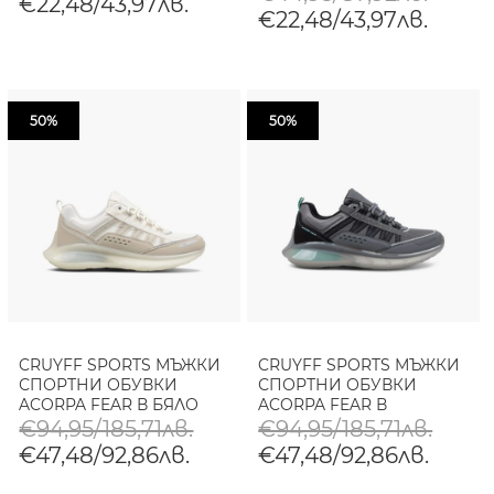
€22,48/43,97лв.
€22,48/43,97лв.
50%
50%
CRUYFF SPORTS МЪЖКИ
CRUYFF SPORTS МЪЖКИ
СПОРТНИ ОБУВКИ
СПОРТНИ ОБУВКИ
ACORPA FEAR В БЯЛО
ACORPA FEAR В
ТЪМНОСИВО
€94,95/185,71лв.
€94,95/185,71лв.
€47,48/92,86лв.
€47,48/92,86лв.