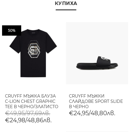
КУПИХА
50%
CRUYFF МЪЖКА БЛУЗА
CRUYFF МЪЖКИ
C-LION CHEST GRAPHIC
СЛАЙДОВЕ SPORT SLIDE
TEE В ЧЕРНО/ЗЛАТИСТО
В ЧЕРНО
€49,95/97,69лв.
€24,95/48,80лв.
€24,98/48,86лв.