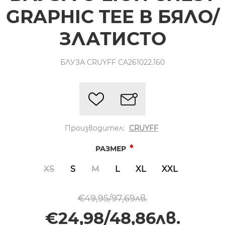
GRAPHIC TEE В БЯЛО/
ЗЛАТИСТО
БЛУЗА CRUYFF CA261022.160
Производител:
CRUYFF
*
РАЗМЕР
XS
S
M
L
XL
XXL
€49,95/97,69лв.
€24,98/48,86лв.