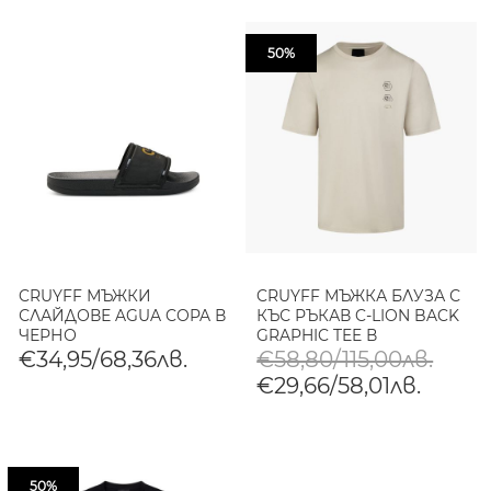
50%
CRUYFF МЪЖКИ
CRUYFF МЪЖКА БЛУЗА С
СЛАЙДОВЕ AGUA COPA В
КЪС РЪКАВ C-LION BACK
ЧЕРНО
GRAPHIC TEE В
КОМБИНАЦИЯ
€34,95/68,36лв.
€58,80/115,00лв.
€29,66/58,01лв.
50%