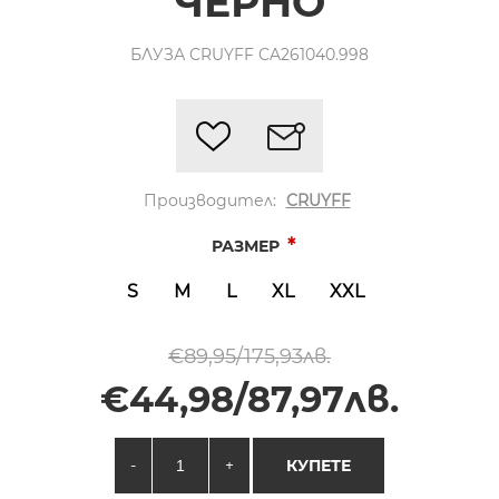
ЧЕРНО
БЛУЗА CRUYFF CA261040.998
Производител:
CRUYFF
*
РАЗМЕР
S
M
L
XL
XXL
€89,95/175,93лв.
€44,98/87,97лв.
-
+
КУПЕТЕ