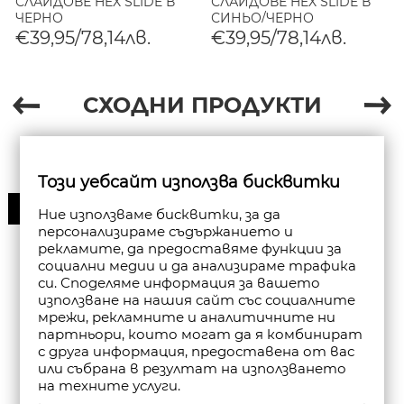
СЛАЙДОВЕ HEX SLIDE В
СЛАЙДОВЕ HEX SLIDE В
ЧЕРНО
СИНЬО/ЧЕРНО
€39,95/78,14лв.
€39,95/78,14лв.
СХОДНИ ПРОДУКТИ
Този уебсайт използва бисквитки
30%
Ние използваме бисквитки, за да
персонализираме съдържанието и
рекламите, да предоставяме функции за
социални медии и да анализираме трафика
си. Споделяме информация за вашето
използване на нашия сайт със социалните
мрежи, рекламните и аналитичните ни
партньори, които могат да я комбинират
с друга информация, предоставена от вас
или събрана в резултат на използването
на техните услуги.