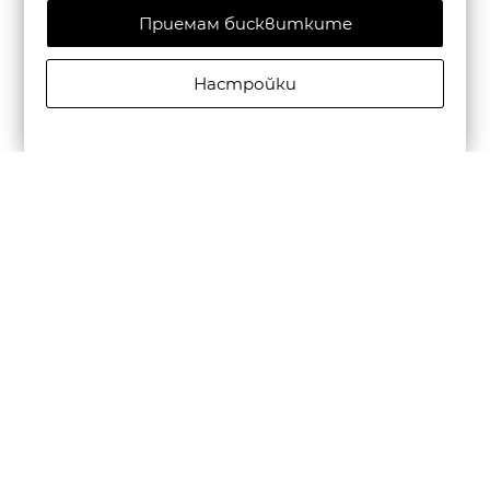
Приемам бисквитките
Настройки
CAMPER МЪЖКИ КОЖЕНИ ЕЖЕДНЕВНИ ОБУВКИ
BEETLE В ЧЕРНО
€195,00/381,39лв.
€136,50/266,97лв.
Бюлетин
Абониране