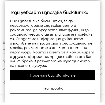
Бюлетин
Този уебсайт използва бисквитки
Абониране
Ние използваме бисквитки, за да
персонализираме съдържанието и
рекламите, да предоставяме функции за
социални медии и да анализираме трафика
си. Споделяме информация за вашето
ЗА НАС
ДОСТАВКА
МОЯТ ПРОФИЛ
използване на нашия сайт със социалните
мрежи, рекламните и аналитичните ни
ОБЩИ УСЛОВИЯ
НАЧИНИ НА
ПОРЪЧКИ
партньори, които могат да я комбинират
ПЛАЩАНЕ
ПОЛИТИКА ЗА
с друга информация, предоставена от вас
ЧАНТА
или събрана в резултат на използването
ПОВЕРИТЕЛНОСТ
ВРЪЩАНЕ
СПИСЪК С
на техните услуги.
FAN POINT CLUB
РЕКЛАМАЦИИ
ЖЕЛАНИ
ПРОДУКТИ
Приемам бисквитките
МАГАЗИНИ
КАРТА НА САЙТА
КОНТАКТИ
Настройки
АВТОРСКИ ПРАВА © 2026 FANPOINT. ВСИЧКИ ПРАВА ЗАПАЗЕНИ.
СЪЗДАДЕНО ОТ NAVTECH GROUP