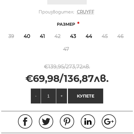
Производител:
CRUYFF
*
РАЗМЕР
39
40
41
42
43
44
45
46
47
€139,95/273,72лв.
€69,98/136,87лв.
-
+
КУПЕТЕ