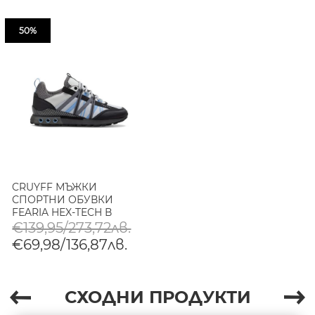
50%
CRUYFF МЪЖКИ
СПОРТНИ ОБУВКИ
FEARIA HEX-TECH В
СВЕТЛОСИВО/СИВО
€139,95/273,72лв.
€69,98/136,87лв.
СХОДНИ ПРОДУКТИ