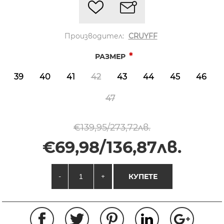
Производител:
CRUYFF
*
РАЗМЕР
39
40
41
42
43
44
45
46
47
€139,95/273,72лв.
€69,98/136,87лв.
-
+
КУПЕТЕ