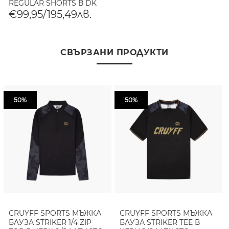
REGULAR SHORTS В DK
BRONZE GREEN
€99,95/195,49лв.
СВЪРЗАНИ ПРОДУКТИ
50%
50%
CRUYFF SPORTS МЪЖКА
CRUYFF SPORTS МЪЖКА
БЛУЗА STRIKER 1/4 ZIP
БЛУЗА STRIKER TEE В