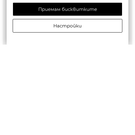
Приемам бисквитките
Настройки
DIRTY LAUNDRY МЪЖКИ ПАНТАЛОН THE RAW EDGES
SWEATPANT VINTAGE BLACK
€89,00/174,07лв.
Бюлетин
Абониране