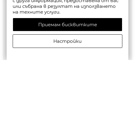
с друга информация, предоставена от вас
или събрана в резултат на използването
на техните услуги.
Приемам бисквитките
Настройки
G-Star RAW MEN'S Base Htr T-Shirt 2-Pack
€35,28/69,00лв.
Бюлетин