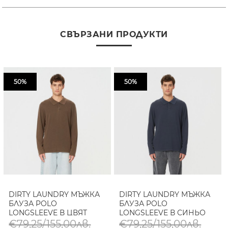
СВЪРЗАНИ ПРОДУКТИ
50%
50%
DIRTY LAUNDRY МЪЖКА
DIRTY LAUNDRY МЪЖКА
БЛУЗА POLO
БЛУЗА POLO
LONGSLEEVE В ЦВЯТ
LONGSLEEVE В СИНЬО
МОКА
€79,25/155,00лв.
€79,25/155,00лв.