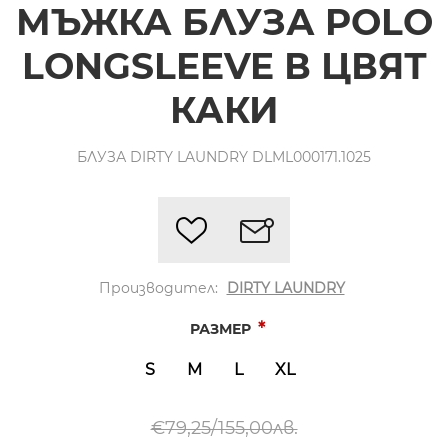
МЪЖКА БЛУЗА POLO
LONGSLEEVE В ЦВЯТ
КАКИ
БЛУЗА DIRTY LAUNDRY DLML000171.1025
Производител:
DIRTY LAUNDRY
*
РАЗМЕР
S
M
L
XL
€79,25/155,00лв.