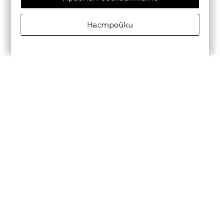
Настройки
CRUYFF SPORTS МЪЖКА БЛУЗА QUARTZ POLY TEE В
ЧЕРНО
€46,02/90,01лв.
€23,01/45,00лв.
Бюлетин
Абониране