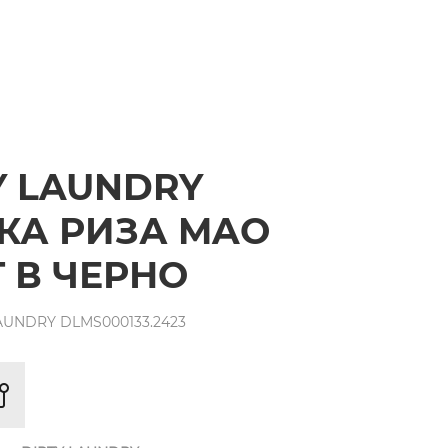
Y LAUNDRY
КА РИЗА MAO
T В ЧЕРНО
AUNDRY DLMS000133.2423