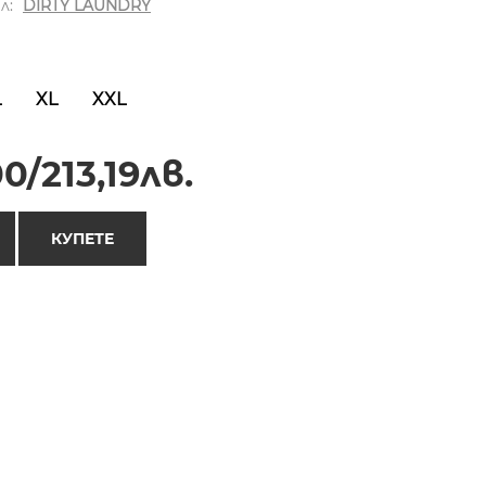
л:
DIRTY LAUNDRY
L
XL
XXL
0/213,19лв.
КУПЕТЕ