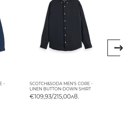
 -
SCOTCH&SODA MEN'S CORE -
SCOTC
LINEN BUTTON-DOWN SHIRT
LINEN
€109,93/215,00лв.
€109