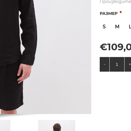
Производите
*
РАЗМЕР
S
M
€109,0
-
+