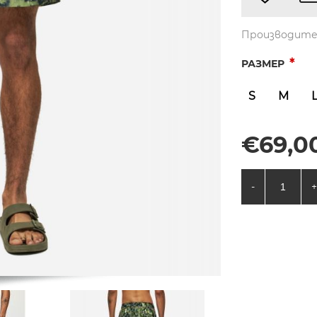
Производите
*
РАЗМЕР
S
M
€69,00
-
+