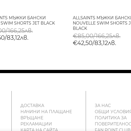
INTS МЪЖКИ БАНСКИ
ALLSAINTS МЪЖКИ БАНСК
 SWIM SHORTS JET BLACK
NOUVELLE SWIM SHORTS J
BLACK
0/166,25лв.
€85,00/166,25лв.
0/83,12лв.
€42,50/83,12лв.
ДОСТАВКА
ЗА НАС
НАЧИНИ НА ПЛАЩАНЕ
ОБЩИ УСЛОВИ
ВРЪЩАНЕ
ПОЛИТИКА ЗА
РЕКЛАМАЦИИ
ПОВЕРИТЕЛНОС
КАРТА НА САЙТА
FAN POINT CLUB