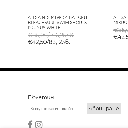
RIK
ALLSAINTS МЪЖКИ БАНСКИ
ALLSA
S В
BLEACHSURF SWIM SHORTS
MIKRO
BLOCK
PRUNUS WHITE
€85,0
€85,00/166,25лв.
€42,5
€42,50/83,12лв.
Бюлетин
Абониране