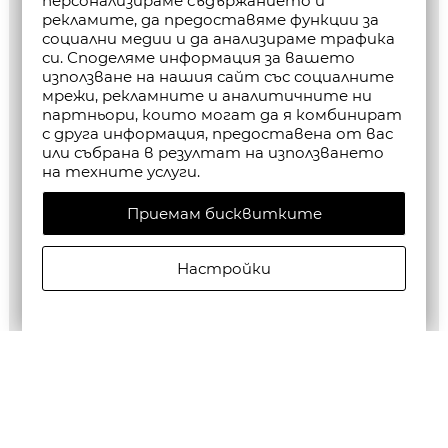
персонализираме съдържанието и
рекламите, да предоставяме функции за
социални медии и да анализираме трафика
си. Споделяме информация за вашето
използване на нашия сайт със социалните
мрежи, рекламните и аналитичните ни
партньори, които могат да я комбинират
с друга информация, предоставена от вас
или събрана в резултат на използването
на техните услуги.
Приемам бисквитките
Настройки
ALLSAINTS МЪЖКИ БЕРМУДИ JACKSON SHORTS В