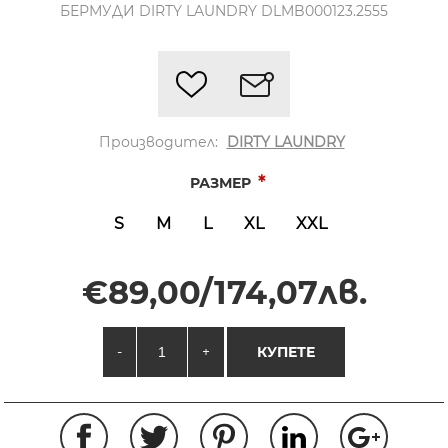
БЕРМУДИ DIRTY LAUNDRY DLMB000123.2555
Производител:
DIRTY LAUNDRY
*
РАЗМЕР
S
M
L
XL
XXL
€89,00/174,07лв.
-
+
КУПЕТЕ