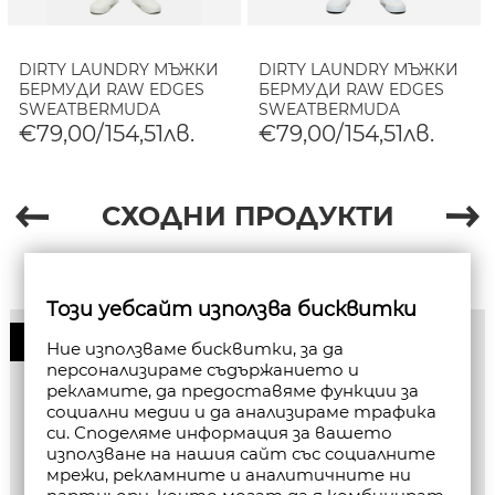
DIRTY LAUNDRY МЪЖКИ
DIRTY LAUNDRY МЪЖКИ
БЕРМУДИ RAW EDGES
БЕРМУДИ RAW EDGES
SWEATBERMUDA
SWEATBERMUDA
VINTAGE BLACK
SHADOW BLUE
€79,00/154,51лв.
€79,00/154,51лв.
СХОДНИ ПРОДУКТИ
Този уебсайт използва бисквитки
50%
Ние използваме бисквитки, за да
персонализираме съдържанието и
рекламите, да предоставяме функции за
социални медии и да анализираме трафика
си. Споделяме информация за вашето
използване на нашия сайт със социалните
мрежи, рекламните и аналитичните ни