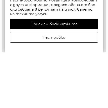
партньори, които могат да я комбинират
с друга информация, предоставена от вас
или събрана в резултат на използването
на техните услуги.
Приемам бисквитките
Настройки
ALLSAINTS МЪЖКИ БЕРМУДИ JACKSON SHORTS В
ЧЕРНО
€125,00/244,48лв.
€62,50/122,24лв.