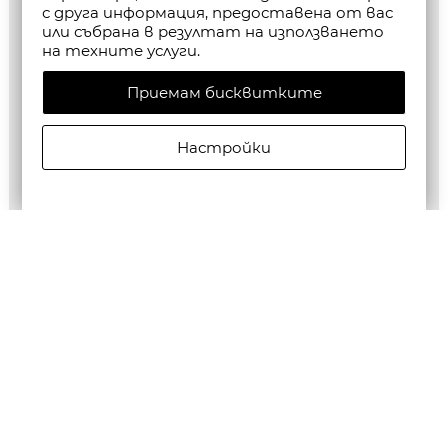
с друга информация, предоставена от вас
или събрана в резултат на използването
на техните услуги.
Приемам бисквитките
Настройки
ALLSAINTS МЪЖКИ БЕРМУДИ JACKSON SHORTS В
ЧЕРНО
€125,00/244,48лв.
€62,50/122,24лв.