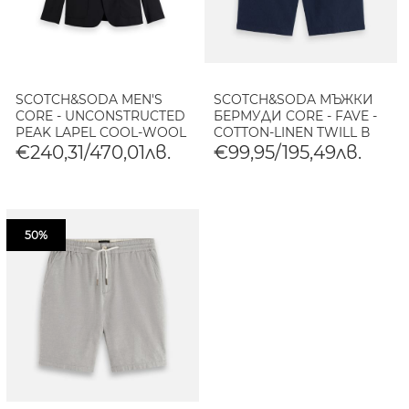
SCOTCH&SODA MEN'S
SCOTCH&SODA МЪЖКИ
CORE - UNCONSTRUCTED
БЕРМУДИ CORE - FAVE -
PEAK LAPEL COOL-WOOL
COTTON-LINEN TWILL В
BLAZER IN BLACK
NAVY
€240,31/470,01лв.
€99,95/195,49лв.
50%