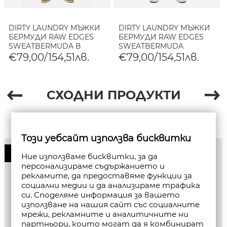
DIRTY LAUNDRY МЪЖКИ
DIRTY LAUNDRY МЪЖКИ
БЕРМУДИ RAW EDGES
БЕРМУДИ RAW EDGES
SWEATBERMUDA В
SWEATBERMUDA
ЧЕРНО
SHADOW BLUE
€79,00/154,51лв.
€79,00/154,51лв.
СХОДНИ ПРОДУКТИ
Този уебсайт използва бисквитки
50%
Ние използваме бисквитки, за да
персонализираме съдържанието и
рекламите, да предоставяме функции за
социални медии и да анализираме трафика
си. Споделяме информация за вашето
използване на нашия сайт със социалните
мрежи, рекламните и аналитичните ни
партньори, които могат да я комбинират