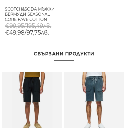
SCOTCH&SODA МЪЖКИ
БЕРМУДИ SEASONAL
CORE FAVE COTTON
LINEN REGULAR FIT
€99,95/195,49лв.
CHINO В СИВО
€49,98/97,75лв.
СВЪРЗАНИ ПРОДУКТИ