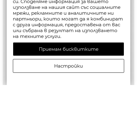
си. Споделяме информация за вашето
използване на нашия сайт със социалните
мрежи, рекламните и аналитичните ни
партньори, които могат да я комбинират
с друга информация, предоставена от вас
или събрана в резултат на използването
на техните услуги.
Приемам бисквитките
Настройки
ALLSAINTS ДАМСКИ СУИТШЪРТ DANI HAVEN
€135,49/265,00лв.
€68,00/133,00лв.