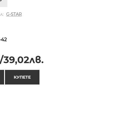
л:
G-STAR
-42
/39,02лв.
КУПЕТЕ