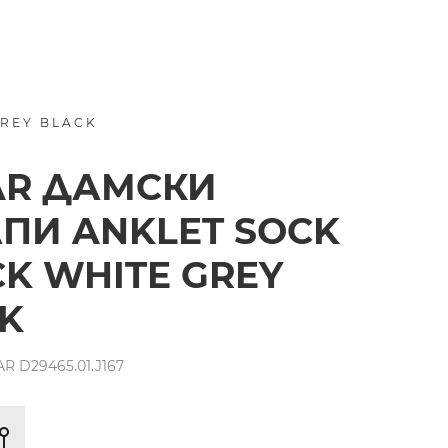
GREY BLACK
AR ДАМСКИ
ПИ ANKLET SOCK
CK WHITE GREY
K
R D29465.01.J167