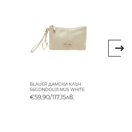
BLAUER ДАМСКИ КЛЪЧ
BLAUE
S6GONDOL01.MUS WHITE
S6HOM
€59,90/117,15лв.
€105