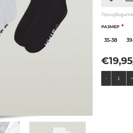
Производите
*
РАЗМЕР
35-38
39
€19,95
-
+