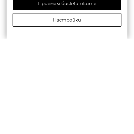
Приемам бисквитките
Настройки
ALLSAINTS ДАМСКА ЧАНТА JEAN REY TOTE BAG BLACK
€435,00/850,79лв.
Бюлетин
Абониране