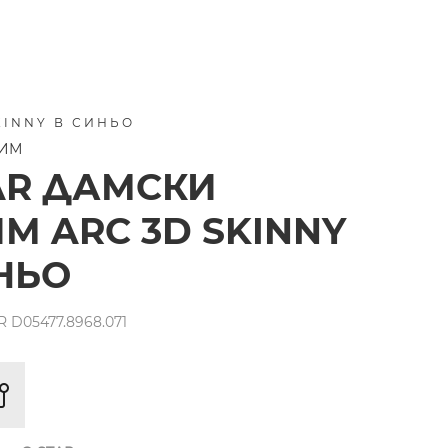
KINNY В СИНЬО
НИМ
AR ДАМСКИ
М ARC 3D SKINNY
НЬО
 D05477.8968.071