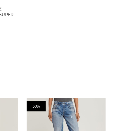
Z
 SUPER
50%
50%