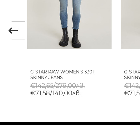
UDEE
G-STAR RAW WOMEN'S 3301
G-STA
SKINNY JEANS
SKINN
€142,65/279,00лв.
€142
€71,58/140,00лв.
€71,5