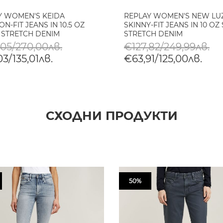
Y WOMEN'S KEIDA
REPLAY WOMEN'S NEW LU
N-FIT JEANS IN 10.5 OZ
SKINNY-FIT JEANS IN 10 OZ
 STRETCH DENIM
STRETCH DENIM
,05/270,00лв.
€127,82/249,99лв.
3/135,01лв.
€63,91/125,00лв.
СХОДНИ ПРОДУКТИ
50%