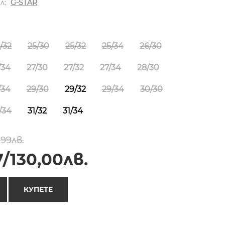
л:
G-STAR
/32
25/30
25/32
25/34
26/30
/34
27/30
27/32
27/34
28/30
/34
29/30
29/32
29/34
30/30
/34
31/32
31/34
,99лв.
/130,00лв.
КУПЕТЕ