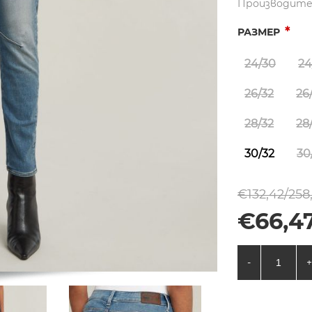
Производите
*
РАЗМЕР
24/30
24
26/32
26
28/32
28
30/32
30
€132,42/258
€66,47
-
+