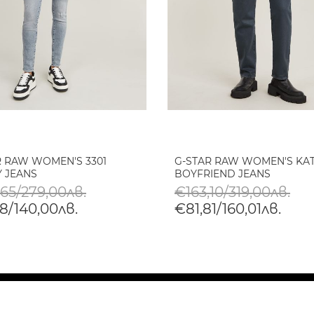
R RAW WOMEN'S 3301
G-STAR RAW WOMEN'S KA
Y JEANS
BOYFRIEND JEANS
,65/279,00лв.
€163,10/319,00лв.
8/140,00лв.
€81,81/160,01лв.