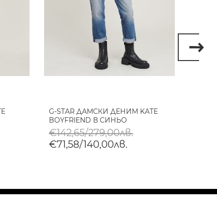
TE
G-STAR ДАМСКИ ДЕНИМ KATE
G-ST
BOYFRIEND В СИНЬО
SKINN
€142,65/279,00лв.
€119
€71,58/140,00лв.
€59,