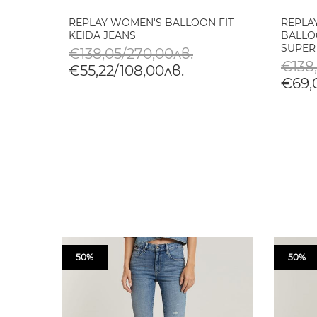
REPLAY WOMEN'S BALLOON FIT
REPLA
KEIDA JEANS
BALLOO
SUPER
€138,05/270,00лв.
€138
€55,22/108,00лв.
€69,0
50%
50%