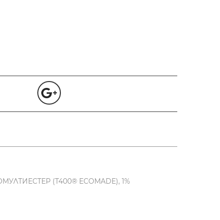
МУЛТИЕСТЕР (T400® ECOMADE), 1%