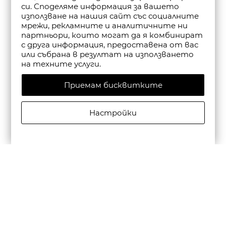
си. Споделяме информация за вашето
използване на нашия сайт със социалните
мрежи, рекламните и аналитичните ни
партньори, които могат да я комбинират
с друга информация, предоставена от вас
или събрана в резултат на използването
на техните услуги.
Приемам бисквитките
Настройки
CAMPER ДАМСКИ САНДАЛИ С КАИШКА DANA В
ЧЕРНО
€135,00/264,04лв.
€94,50/184,83лв.