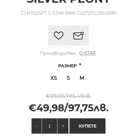
СУИТШЪРТ G-STAR RAW D22727.C235.H390
Производител:
G-STAR
*
РАЗМЕР
XS
S
M
€99,95/195,49лв.
€49,98/97,75лв.
-
+
КУПЕТЕ