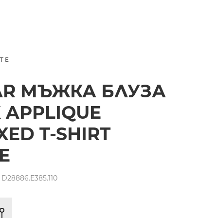
TE
AR МЪЖКА БЛУЗА
 APPLIQUE
XED T-SHIRT
E
D28886.E385.110