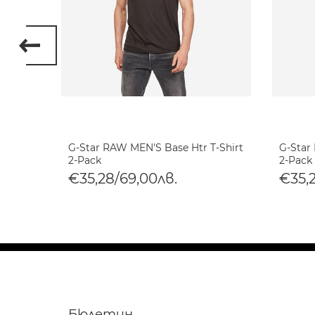
 8 T-
G-Star RAW MEN'S Base Htr T-Shirt
G-Star
2-Pack
2-Pack
€35,28/69,00лв.
€35,
Бюлетин