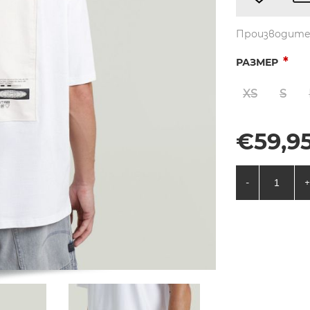
Производите
*
РАЗМЕР
XS
S
€59,95
-
+