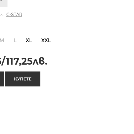
л:
G-STAR
M
L
XL
XXL
/117,25лв.
КУПЕТЕ