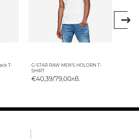
ack T-
G-STAR RAW MEN'S HOLORN T-
G-STA
SHIRT
SHIRT
€40,39/79,00лв.
€40,