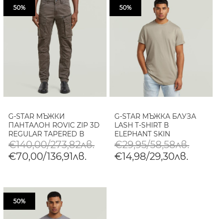
50%
50%
G-STAR МЪЖКИ
G-STAR МЪЖКА БЛУЗА
ПАНТАЛОН ROVIC ZIP 3D
LASH T-SHIRT В
REGULAR TAPERED В
ELEPHANT SKIN
JAVA/ELEPHANT SKIN
€140,00/273,82лв.
€29,95/58,58лв.
€70,00/136,91лв.
€14,98/29,30лв.
50%