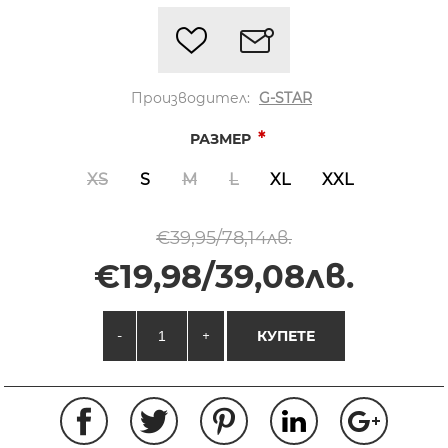
Производител:
G-STAR
*
РАЗМЕР
XS
S
M
L
XL
XXL
€39,95/78,14лв.
€19,98/39,08лв.
-
+
КУПЕТЕ