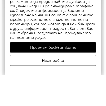
рекламите, да предоставяме функции за
социални медии и да анализираме трафика
си. Споделяме информация за вашето
използване на нашия сайт със социалните
мрежи, рекламните и аналитичните ни
партньори, които могат да я комбинират
с друга информация, предоставена от вас
или събрана в резултат на използването
на техните услуги.
Приемам бисквитките
Настройки
G-Star RAW MEN'S Base Htr T-Shirt 2-Pack