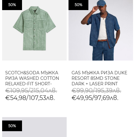
50%
50%
SCOTCH&SODA МЪЖКА
GAS МЪЖКА РИЗА DUKE
РИЗА WASHED COTTON
RESORT 85MD STONE
RELAXED-FIT SHORT-
DARK + LASER PRINT
SLEEVED В ЗЕЛЕНО
€109,95/215,04лв.
€99,90/195,39лв.
€54,98/107,53лв.
€49,95/97,69лв.
50%