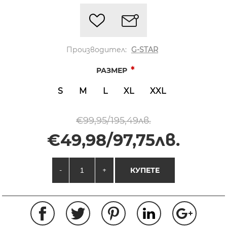
Производител:
G-STAR
*
РАЗМЕР
S
M
L
XL
XXL
€99,95/195,49лв.
€49,98/97,75лв.
-
+
КУПЕТЕ