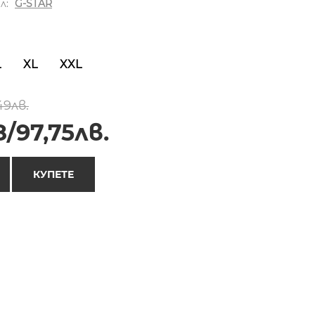
л:
G-STAR
L
XL
XXL
49лв.
/97,75лв.
КУПЕТЕ