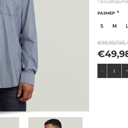
Производите
*
РАЗМЕР
S
M
€99,95/195,
€49,98
-
+