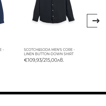
 -
SCOTCH&SODA MEN'S CORE -
SCOTC
LINEN BUTTON-DOWN SHIRT
LINEN
€109,93/215,00лв.
€109