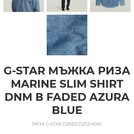
G-STAR МЪЖКА РИЗА
MARINE SLIM SHIRT
DNM В FADED AZURA
BLUE
РИЗА G-STAR D29312.D252.H090