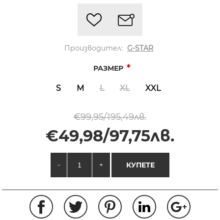
Производител:
G-STAR
*
РАЗМЕР
S
M
L
XL
XXL
€99,95/195,49лв.
€49,98/97,75лв.
-
+
КУПЕТЕ