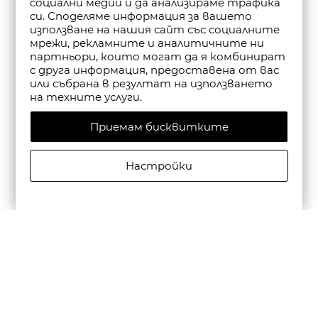
социални медии и да анализираме трафика
си. Споделяме информация за вашето
използване на нашия сайт със социалните
мрежи, рекламните и аналитичните ни
партньори, които могат да я комбинират
с друга информация, предоставена от вас
или събрана в резултат на използването
на техните услуги.
Приемам бисквитките
Настройки
SCOTCH&SODA МЪЖКА РИЗА CORE POPLIN SOLID В
ЧЕРНО