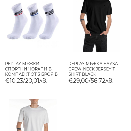
REPLAY МЪЖКИ
REPLAY МЪЖКА БЛУЗА
СПОРТНИ ЧОРАПИ В
CREW-NECK JERSEY T-
КОМПЛЕКТ ОТ 3 БРОЯ В
SHIRT BLACK
БЯЛО
€10,23/20,01лв.
€29,00/56,72лв.