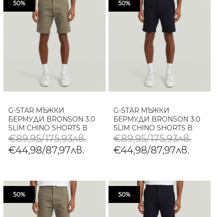
50%
50%
G-STAR МЪЖКИ
G-STAR МЪЖКИ
БЕРМУДИ BRONSON 3.0
БЕРМУДИ BRONSON 3.0
SLIM CHINO SHORTS В
SLIM CHINO SHORTS В
TURF
SALUTE
€89,95/175,93лв.
€89,95/175,93лв.
€44,98/87,97лв.
€44,98/87,97лв.
50%
50%