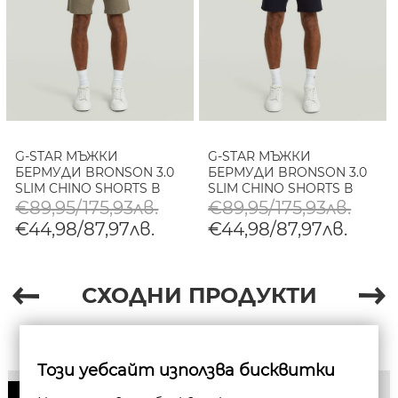
G-STAR МЪЖКИ
G-STAR МЪЖКИ
БЕРМУДИ BRONSON 3.0
БЕРМУДИ BRONSON 3.0
SLIM CHINO SHORTS В
SLIM CHINO SHORTS В
TURF
SALUTE
€89,95/175,93лв.
€89,95/175,93лв.
€44,98/87,97лв.
€44,98/87,97лв.
СХОДНИ ПРОДУКТИ
Този уебсайт използва бисквитки
50%