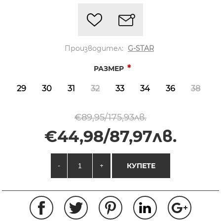
Производител:
G-STAR
*
РАЗМЕР
29
30
31
32
33
34
36
38
€89,95/175,93лв.
€44,98/87,97лв.
-
+
КУПЕТЕ