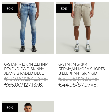
50%
50%
G-STAR МЪЖКИ ДЕНИМ
G-STAR МЪЖКИ
REVEND FWD SKINNY
БЕРМУДИ MOSA SHORTS
JEANS В FADED BLUE
В ELEPHANT SKIN GD
HALITE
€130,00/254,26лв.
€89,95/175,93лв.
€65,00/127,13лв.
€44,98/87,97лв.
50%