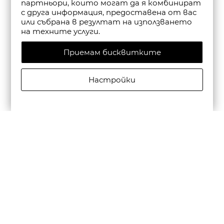
партньори, които могат да я комбинират
с друга информация, предоставена от вас
или събрана в резултат на използването
на техните услуги.
Приемам бисквитките
Настройки
CAMPER МЪЖКИ КОЖЕНИ ЕЖЕДНЕВНИ ОБУВКИ
BEETLE В ЧЕРНО
€195,00/381,39лв.
€136,50/266,97лв.