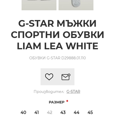
G-STAR МЪЖКИ
СПОРТНИ ОБУВКИ
LIAM LEA WHITE
ОБУВКИ G-STAR D29888.01.110
Производител:
G-STAR
*
РАЗМЕР
40
41
42
43
44
45