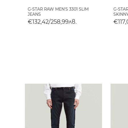
G-STAR RAW MEN'S 3301 SLIM
G-STA
JEANS
SKINN
€132,42/258,99лв.
€117,