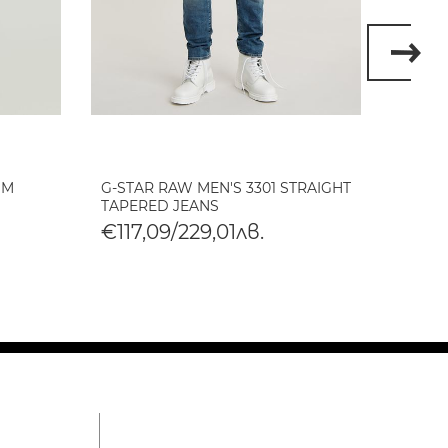
IM
G-STAR RAW MEN'S 3301 STRAIGHT
G-STA
TAPERED JEANS
SKINN
€117,09/229,01лв.
€117