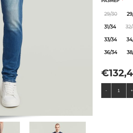
*
РАЗМЕР
29/30
29
31/34
32
33/34
34
36/34
38
€132,4
-
+