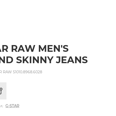
AR RAW MEN'S
ND SKINNY JEANS
 RAW 51010.8968.6028
л:
G-STAR