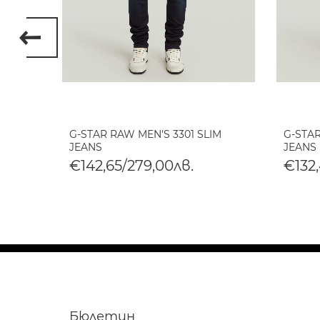
5-
G-STAR RAW MEN'S 3301 SLIM
G-STAR
JEANS
JEANS
€142,65/279,00лв.
€132,
Бюлетин