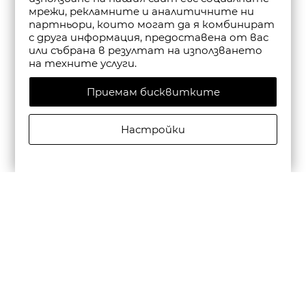
мрежи, рекламните и аналитичните ни
партньори, които могат да я комбинират
с друга информация, предоставена от вас
или събрана в резултат на използването
на техните услуги.
Приемам бисквитките
Настройки
CAMPER ДАМСКИ САНДАЛИ С КАИШКА DANA В
ЧЕРНО
€135,00/264,04лв.
€94,50/184,83лв.