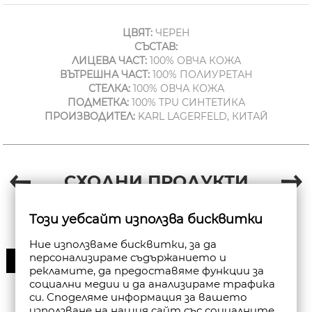
ЦВЯТ:
ЧЕРЕН
СЪСТАВ:
ЛИЦЕВА ЧАСТ:
100% ОВЧА КОЖА
ВЪТРЕШНА ЧАСТ:
100% ПОЛИУРЕТАН
СТЕЛКА:
100% ОВЧА КОЖА
ПОДМЕТКА:
100% TPU СИНТЕТИКА
ПРОИЗВОДИТЕЛ:
KARL LAGERFELD, КИТАЙ
СХОДНИ ПРОДУКТИ
Този уебсайт използва бисквитки
Ние използваме бисквитки, за да
персонализираме съдържанието и
30%
рекламите, да предоставяме функции за
социални медии и да анализираме трафика
си. Споделяме информация за вашето
използване на нашия сайт със социалните