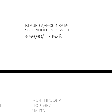
BLAUER ДАМСКИ КЛЪЧ
BLAUE
S6GONDOL01.MUS WHITE
S6HOM
€59,90/117,15лв.
€105
МОЯТ ПРОФИЛ
Я
ПОРЪЧКИ
ЧАНТА