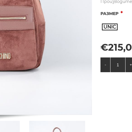
Производите
*
РАЗМЕР
UNIC
€215,0
-
+