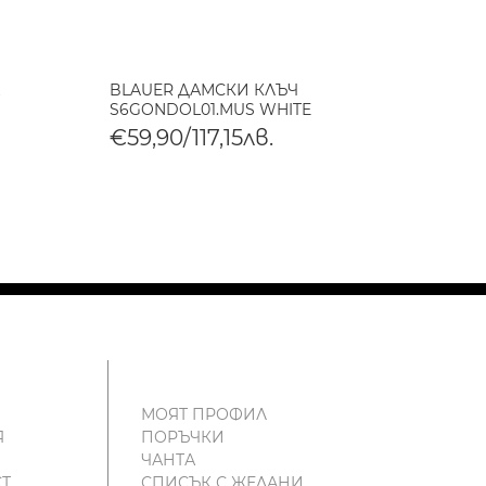
BLAUER ДАМСКИ КЛЪЧ
BLAUE
S6GONDOL01.MUS WHITE
S6HOM
€59,90/117,15лв.
€105
МОЯТ ПРОФИЛ
Я
ПОРЪЧКИ
ЧАНТА
Т
СПИСЪК С ЖЕЛАНИ