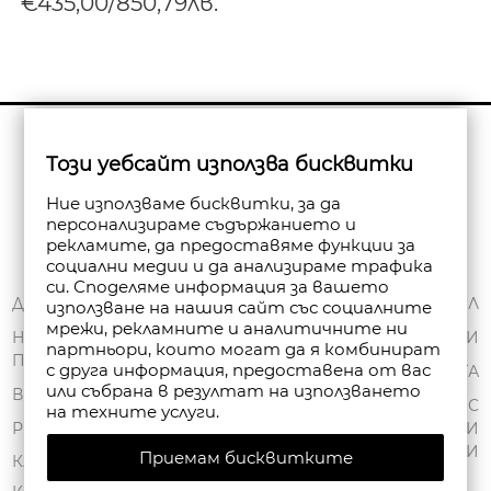
€435,00/850,79лв.
Бюлетин
Този уебсайт използва бисквитки
Абониране
Ние използваме бисквитки, за да
персонализираме съдържанието и
рекламите, да предоставяме функции за
социални медии и да анализираме трафика
си. Споделяме информация за вашето
ЗА НАС
ДОСТАВКА
МОЯТ ПРОФИЛ
използване на нашия сайт със социалните
мрежи, рекламните и аналитичните ни
ОБЩИ УСЛОВИЯ
НАЧИНИ НА
ПОРЪЧКИ
партньори, които могат да я комбинират
ПЛАЩАНЕ
ПОЛИТИКА ЗА
с друга информация, предоставена от вас
ЧАНТА
или събрана в резултат на използването
ПОВЕРИТЕЛНОСТ
ВРЪЩАНЕ
СПИСЪК С
на техните услуги.
FAN POINT CLUB
РЕКЛАМАЦИИ
ЖЕЛАНИ
ПРОДУКТИ
Приемам бисквитките
МАГАЗИНИ
КАРТА НА САЙТА