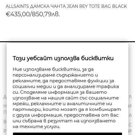
ALLSAINTS ДАМСКА ЧАНТА JEAN REY TOTE BAG BLACK
€435,00/850,79лв.
Бюлетин
Този уебсайт използва бисквитки
Абониране
Ние използваме бисквитки, за да
персонализираме съдържанието и
рекламите, да предоставяме функции за
социални медии и да анализираме трафика
си. Споделяме информация за вашето
ЗА НАС
ДОСТАВКА
МОЯТ ПРОФИЛ
използване на нашия сайт със социалните
мрежи, рекламните и аналитичните ни
ОБЩИ УСЛОВИЯ
НАЧИНИ НА
ПОРЪЧКИ
партньори, които могат да я комбинират
ПЛАЩАНЕ
ПОЛИТИКА ЗА
с друга информация, предоставена от вас
ЧАНТА
или събрана в резултат на използването
ПОВЕРИТЕЛНОСТ
ВРЪЩАНЕ
СПИСЪК С
на техните услуги.
FAN POINT CLUB
РЕКЛАМАЦИИ
ЖЕЛАНИ