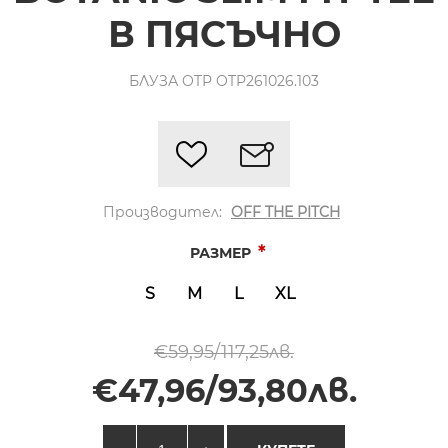
В ПЯСЪЧНО
БЛУЗА OTP OTP261026.103
Производител:
OFF THE PITCH
*
РАЗМЕР
S
M
L
XL
€59,95/117,25лв.
€47,96/93,80лв.