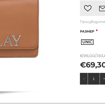
Производите
*
РАЗМЕР
UNIC
€99,00/193,
€69,30
-
+