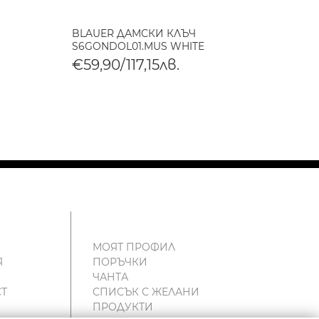
BLAUER ДАМСКИ КЛЪЧ
BLAUE
S6GONDOL01.MUS WHITE
S6HOM
€59,90/117,15лв.
€105
МОЯТ ПРОФИЛ
Я
ПОРЪЧКИ
ЧАНТА
Т
СПИСЪК С ЖЕЛАНИ
ПРОДУКТИ