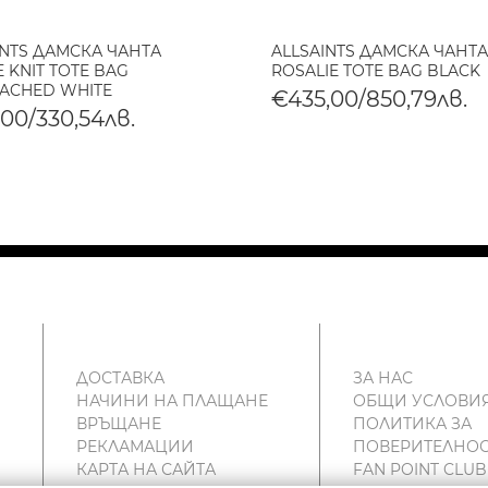
INTS ДАМСКА ЧАНТА
ALLSAINTS ДАМСКА ЧАНТА
 KNIT TOTE BAG
ROSALIE TOTE BAG BLACK
ACHED WHITE
€435,00/850,79лв.
,00/330,54лв.
ДОСТАВКА
ЗА НАС
НАЧИНИ НА ПЛАЩАНЕ
ОБЩИ УСЛОВИ
ВРЪЩАНЕ
ПОЛИТИКА ЗА
РЕКЛАМАЦИИ
ПОВЕРИТЕЛНОС
КАРТА НА САЙТА
FAN POINT CLUB