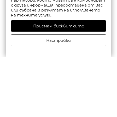
партньори, които могат да я комбинират
с друга информация, предоставена от вас
или събрана в резултат на използването
на техните услуги.
Приемам бисквитките
Настройки
CAMPER ДАМСКИ САНДАЛИ С КАИШКА DANA В
ЧЕРНО
€135,00/264,04лв.
€94,50/184,83лв.