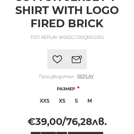
SHIRT WITH LOGO
FIRED BRICK
ТОП REPLAY W002G.1.00QMJ.C01U
Производител:
REPLAY
*
РАЗМЕР
XXS
XS
S
M
€39,00/76,28лв.