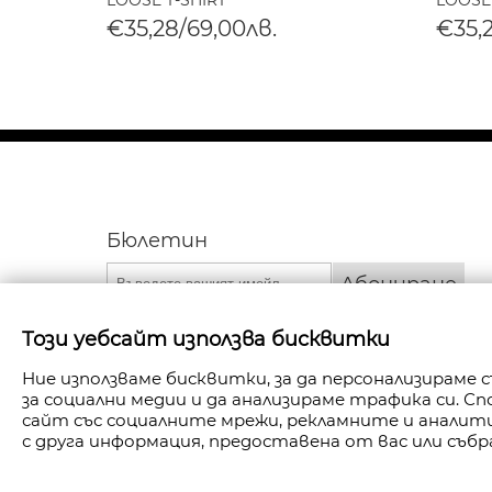
LOOSE T-SHIRT
LOOSE
€35,28/69,00лв.
€35,
Бюлетин
Абониране
Този уебсайт използва бисквитки
Ние използваме бисквитки, за да персонализираме
за социални медии и да анализираме трафика си. 
сайт със социалните мрежи, рекламните и анали
с друга информация, предоставена от вас или събр