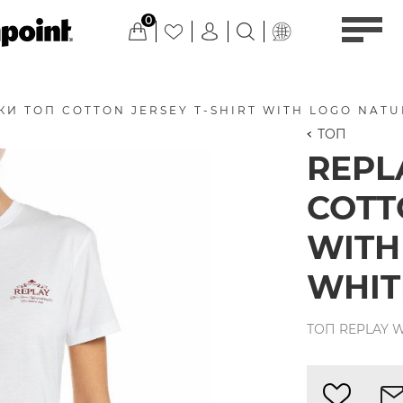
0
И ТОП COTTON JERSEY T-SHIRT WITH LOGO NATU
ТОП
REPL
COTT
WITH
WHIT
ТОП REPLAY W