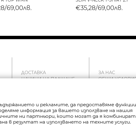
 R TOP WMN
SLIM V-NECK T-SHIRT 2.1
28/69,00лв.
€35,28/69,00лв.
ДОСТАВКА
ЗА НАС
НАЧИНИ НА ПЛАЩАНЕ
ОБЩИ УСЛОВИ
ВРЪЩАНЕ
ПОЛИТИКА ЗА
РЕКЛАМАЦИИ
ПОВЕРИТЕЛНОС
КАРТА НА САЙТА
FAN POINT CLUB
 съдържанието и рекламите, да предоставяме функци
КОНТАКТИ
МАГАЗИНИ
Споделяме информация за вашето използване на нашия
тичните ни партньори, които могат да я комбинират
ана в резултат на използването на техните услуги.