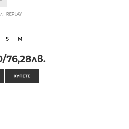
л:
REPLAY
S
M
/76,28лв.
КУПЕТЕ