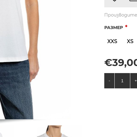
Производите
*
РАЗМЕР
XXS
XS
€39,00
-
+