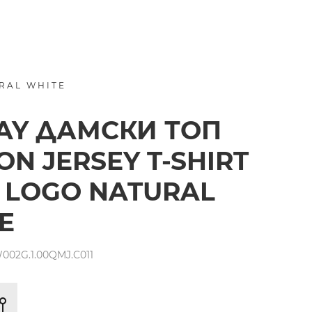
RAL WHITE
AY ДАМСКИ ТОП
ON JERSEY T-SHIRT
 LOGO NATURAL
E
002G.1.00QMJ.C011