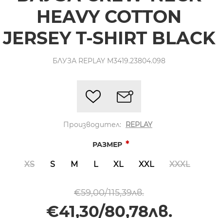
HEAVY COTTON
JERSEY T-SHIRT BLACK
БЛУЗА REPLAY M3419.23804.098
Производител:
REPLAY
*
РАЗМЕР
XS
S
M
L
XL
XXL
XXXL
€59,00/115,39лв.
€41,30/80,78лв.