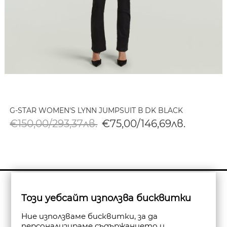
G-STAR WOMEN'S LYNN JUMPSUIT В DK BLACK
€150,00/293,37лв.
€75,00/146,69лв.
Бюлетин
Този уебсайт използва бисквитки
Абониране
Ние използваме бисквитки, за да
персонализираме съдържанието и