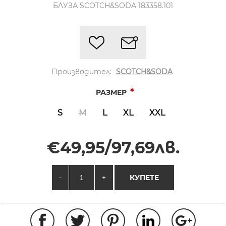
БЛУЗА SCOTCH&SODA 183358.101
Производител:
SCOTCH&SODA
*
РАЗМЕР
S
M
L
XL
XXL
€49,95/97,69лв.
-
+
КУПЕТЕ