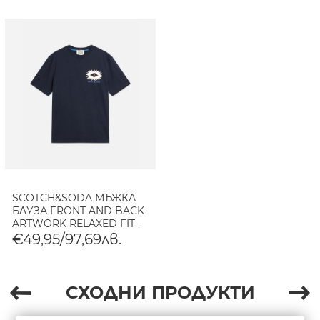
SCOTCH&SODA МЪЖКА
БЛУЗА FRONT AND BACK
ARTWORK RELAXED FIT -
SKY CAPTAIN
€49,95/97,69лв.
СХОДНИ ПРОДУКТИ