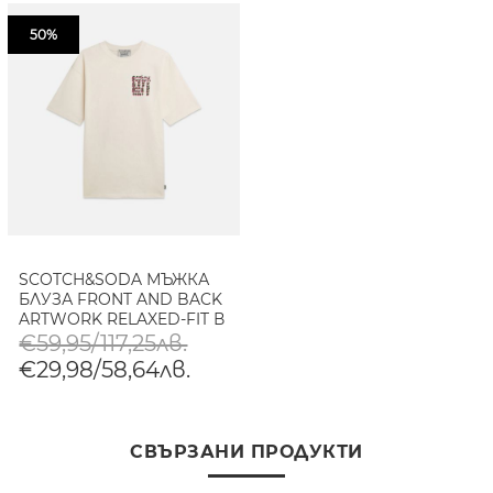
50%
SCOTCH&SODA МЪЖКА
БЛУЗА FRONT AND BACK
ARTWORK RELAXED-FIT В
СВЕТЛОБЕЖОВО
€59,95/117,25лв.
€29,98/58,64лв.
СВЪРЗАНИ ПРОДУКТИ