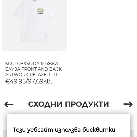
SCOTCH&SODA МЪЖКА
БЛУЗА FRONT AND BACK
ARTWORK RELAXED FIT -
BRIGHT WHITE
€49,95/97,69лв.
СХОДНИ ПРОДУКТИ
Този уебсайт използва бисквитки