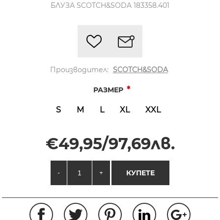
БЛУЗА SCOTCH&SODA 183358.401
Производител:
SCOTCH&SODA
*
РАЗМЕР
S
M
L
XL
XXL
€49,95/97,69лв.
-
+
КУПЕТЕ