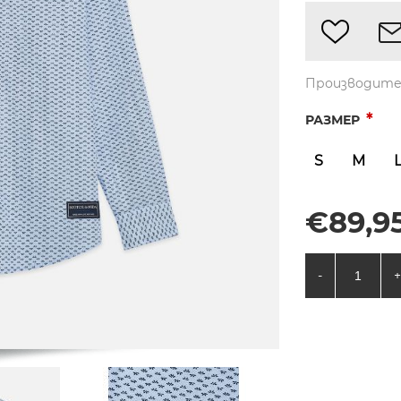
Производите
*
РАЗМЕР
S
M
€89,95
-
+