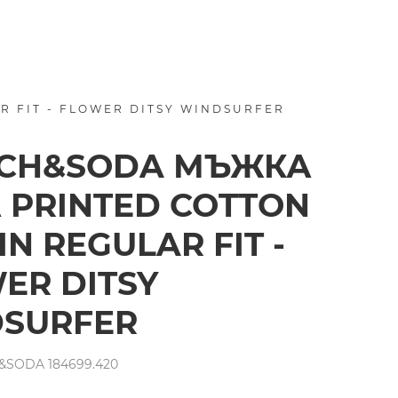
 FIT - FLOWER DITSY WINDSURFER
TCH&SODA МЪЖКА
 PRINTED COTTON
N REGULAR FIT -
ER DITSY
SURFER
SODA 184699.420