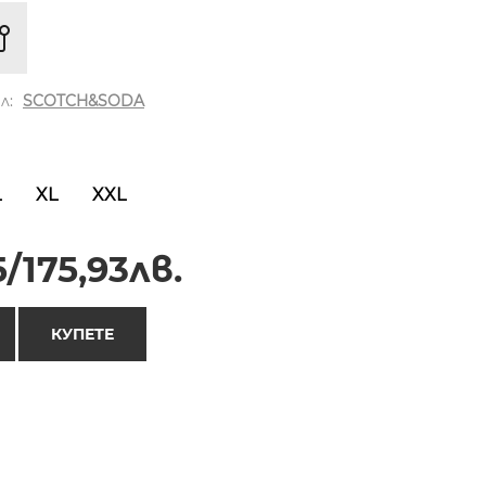
л:
SCOTCH&SODA
L
XL
XXL
/175,93лв.
КУПЕТЕ