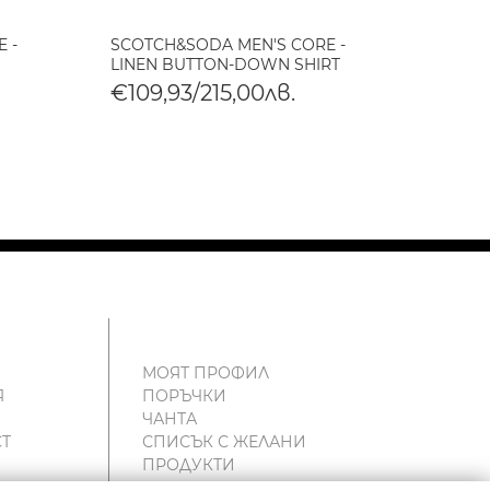
 -
SCOTCH&SODA MEN'S CORE -
SCOTC
LINEN BUTTON-DOWN SHIRT
LINEN
€109,93/215,00лв.
€109
МОЯТ ПРОФИЛ
Я
ПОРЪЧКИ
ЧАНТА
Т
СПИСЪК С ЖЕЛАНИ
ПРОДУКТИ