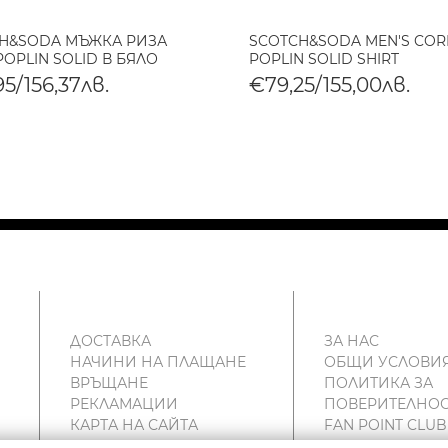
H&SODA МЪЖКА РИЗА
SCOTCH&SODA MEN'S CORE
POPLIN SOLID В БЯЛО
POPLIN SOLID SHIRT
5/156,37лв.
€79,25/155,00лв.
ДОСТАВКА
ЗА НАС
НАЧИНИ НА ПЛАЩАНЕ
ОБЩИ УСЛОВИ
ВРЪЩАНЕ
ПОЛИТИКА ЗА
РЕКЛАМАЦИИ
ПОВЕРИТЕЛНОС
КАРТА НА САЙТА
FAN POINT CLUB
КОНТАКТИ
МАГАЗИНИ