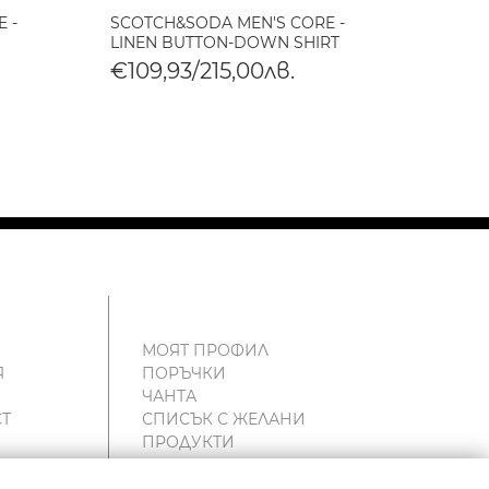
 -
SCOTCH&SODA MEN'S CORE -
SCOTC
LINEN BUTTON-DOWN SHIRT
LINEN
€109,93/215,00лв.
€109
МОЯТ ПРОФИЛ
Я
ПОРЪЧКИ
ЧАНТА
Т
СПИСЪК С ЖЕЛАНИ
ПРОДУКТИ