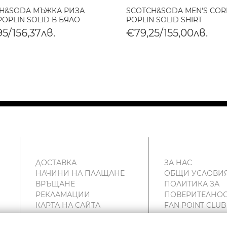
H&SODA МЪЖКА РИЗА
SCOTCH&SODA MEN'S CORE
POPLIN SOLID В БЯЛО
POPLIN SOLID SHIRT
5/156,37лв.
€79,25/155,00лв.
ДОСТАВКА
ЗА НАС
НАЧИНИ НА ПЛАЩАНЕ
ОБЩИ УСЛОВИ
ВРЪЩАНЕ
ПОЛИТИКА ЗА
РЕКЛАМАЦИИ
ПОВЕРИТЕЛНОС
КАРТА НА САЙТА
FAN POINT CLUB
КОНТАКТИ
МАГАЗИНИ