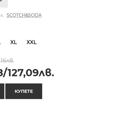
л:
SCOTCH&SODA
L
XL
XXL
,16лв.
/127,09лв.
КУПЕТЕ