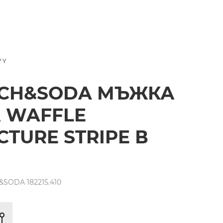
VY
TCH&SODA МЪЖКА
 WAFFLE
CTURE STRIPE В
SODA 182215.410