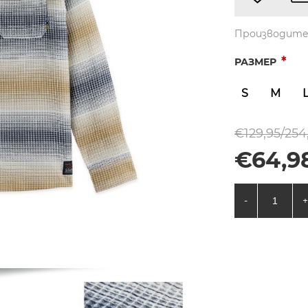
Производите
*
РАЗМЕР
S
M
€129,95/254
€64,98
-
+